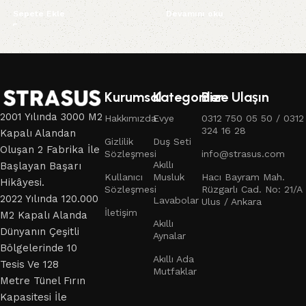
Sepete Ekle
Devamını oku
Read More
Kurumsal
Kategoriler
Bize Ulaşın
2001 Yılında 3000 M2
Hakkımızda
Evye
0312 750 05 50 / 0312
324 16 28
Kapalı Alandan
Gizlilik
Duş Seti
Oluşan 2 Fabrika İle
Sözleşmesi
info@strasus.com
Akıllı
Başlayan Başarı
Kullanıcı
Musluk
Hacı Bayram Mah.
Hikâyesi.
Sözleşmesi
Rüzgarlı Cad. No: 21/A
2022 Yılında 120.000
Lavabolar
Ulus / Ankara
İletişim
M2 Kapalı Alanda
Akıllı
Dünyanın Çeşitli
Aynalar
Bölgelerinde 10
Akıllı Ada
Tesis Ve 128
Mutfaklar
Metre Tünel Fırın
Kapasitesi İle